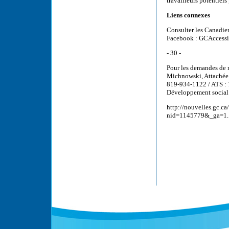
travailleurs potentiel
Liens connexes
Consulter les Canadien
Facebook : GCAccessi
- 30 -
Pour les demandes de 
Michnowski, Attachée d
819-934-1122 / ATS : 
Développement social
http://nouvelles.gc.ca/
nid=1145779&_ga=1.