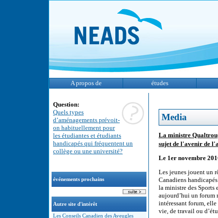
A propos de
études
Question:
Quels types
Media
d’aménagements prévoit-
on habituellement pour
La ministre Qualtrou
les étudiantes et étudiants
handicapés qui fréquentent un
sujet de l'avenir de l
collège ou une université?
Le 1er novembre 201
Les jeunes jouent un r
Canadiens handicapés e
événements prochains
la ministre des Sports
aujourd’hui un forum na
intéressant forum, ell
Autre site d'intérêt
vie, de travail ou d’étu
Les Conseils Canadien des Aveugles