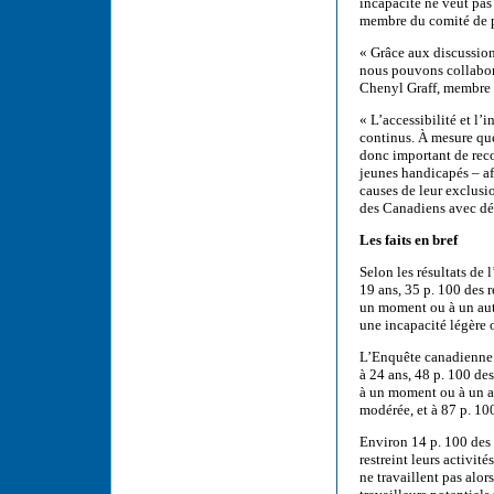
incapacité ne veut pas 
membre du comité de p
« Grâce aux discussion
nous pouvons collabor
Chenyl Graff, membre 
« L’accessibilité et l’
continus. À mesure que
donc important de reco
jeunes handicapés – a
causes de leur exclusi
des Canadiens avec dé
Les faits en bref
Selon les résultats de
19 ans, 35 p. 100 des 
un moment ou à un autr
une incapacité légère 
L’Enquête canadienne s
à 24 ans, 48 p. 100 de
à un moment ou à un au
modérée, et à 87 p. 10
Environ 14 p. 100 des 
restreint leurs activi
ne travaillent pas alor