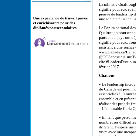
La ministre Qualtrough
signifie pour eux et à 
preuve de leadership da
Une expérience de travail payée
une société plus inclus
et enrichissante pour des
Le Forum national des 
diplômés postsecondaires
Qualtrough pour orient
partout au pays ont d
signifie pour eux. Tou
assistant à une séance 
www.Canada.ca/Canada
@GCAccessible sur Twit
clic #LeadersDAujourd
février 2017.
Citations
« Le leadership incroy
du Canada est pour moi
essentielles à l’élimi
ensemble et en prêtant
réaliser des progrès i
– L’honorable Carla Qu
« En tant que personne
nombreuses difficulté
différent. J’espère ins
vivre avec une incapac