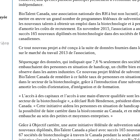
indépendance.
BioTalent Canada, une association nationale des RH à but non lucratif, a
ayée
mettre en œuvre un grand nombre de programmes fédéraux de subvention 
les nouveaux talents à obtenir un emploi dans la biotechnologie et à pe
d'amortir les coûts de recrutement. En novembre 2015, l'association a a
succès 165 nouveaux diplômés en biotechnologie dans des sociétés de
canadiennes.
Ce tout nouveau projet a été conçu à la suite de données fournies dans 
sur le marché du travail 2013 de l'association,
Séquençage des données, qui indiquait que 7,6 % seulement des sociét
embauchaient des personnes en situation de handicap, un chiffre bien e
observe dans les autres industries. Ce nouveau projet fédéral de subvent
BioTalent Canada de remédier à ce faible taux de personnes en situation
dans le secteur de la biotechnologie, grâce à l'introduction d'une subven
amortir les coûts d'orientation, d'intégration et de formation.
« L’accès à des capitaux et l’accès à une main-d'œuvre qualifiée sont le
secteur de la biotechnologie », a déclaré Rob Henderson, président-dire
Canada. « Cette initiative aidera les personnes en situation de handicap
la possibilité de faire carrière dans la bioéconomie au Canada, et en mêm
embauche au sein des petites et moyennes entreprises. »
Grâce à Objectif carrière, une autre initiative fédérale de subvention sal
nouveaux diplômés, BioTalent Canada a placé avec succès 165 nouvea
67 sociétés de biotechnologie à travers le Canada pendant la seule ann
initiative s'inscrit dans le prolongement des actions réalisées par BioTa