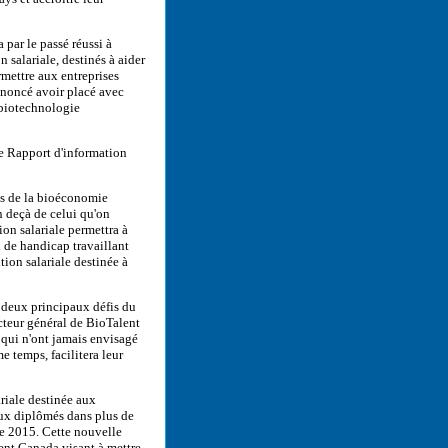
 par le passé réussi à
salariale, destinés à aider
rmettre aux entreprises
nnoncé avoir placé avec
 biotechnologie
le Rapport d'information
és de la bioéconomie
n deçà de celui qu'on
ion salariale permettra à
 de handicap travaillant
tion salariale destinée à
s deux principaux défis du
cteur général de BioTalent
 qui n'ont jamais envisagé
e temps, facilitera leur
ariale destinée aux
ux diplômés dans plus de
ée 2015. Cette nouvelle
lent Canada visant à mettre