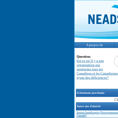
A propos de
Question:
Est-ce qu’il y a une
organisation qui
représente tous les
Canadiens et les Canadienne
ayant des déficiences?
événements prochains
Autre site d'intérêt
Jeunes handicapés (Gouvernemen
Canada)