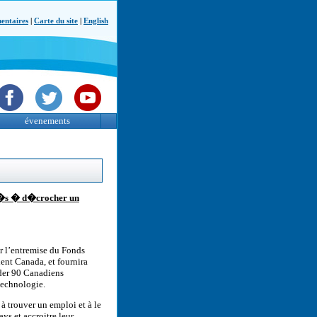
ntaires
|
Carte du site
|
English
évenements
ap�s � d�crocher un
r l’entremise du Fonds
lent Canada, et fournira
ider 90 Canadiens
technologie.
 à trouver un emploi et à le
ys et accroitre leur