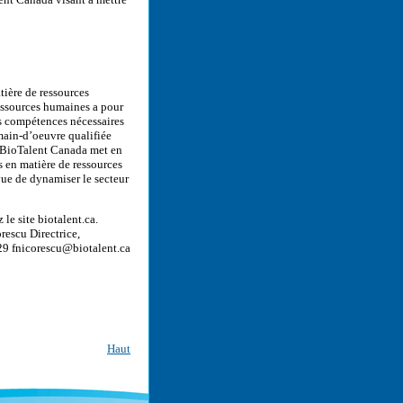
ière de ressources
ressources humaines a pour
es compétences nécessaires
main-d’oeuvre qualifiée
s, BioTalent Canada met en
s en matière de ressources
ue de dynamiser le secteur
le site biotalent.ca.
rescu Directrice,
9 fnicorescu@biotalent.ca
Haut