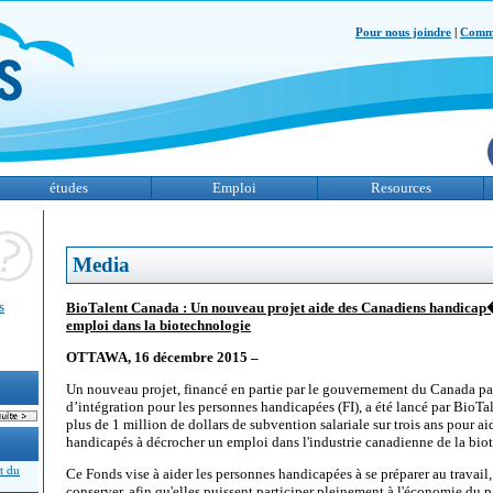
Pour nous joindre
|
Comme
études
Emploi
Resources
Media
s
BioTalent Canada : Un nouveau projet aide des Canadiens handic
emploi dans la biotechnologie
OTTAWA, 16 décembre 2015 –
Un nouveau projet, financé en partie par le gouvernement du Canada pa
d’intégration pour les personnes handicapées (FI), a été lancé par BioTa
plus de 1 million de dollars de subvention salariale sur trois ans pour a
handicapés à décrocher un emploi dans l'industrie canadienne de la bio
t du
Ce Fonds vise à aider les personnes handicapées à se préparer au travail,
conserver, afin qu'elles puissent participer pleinement à l'économie du pa