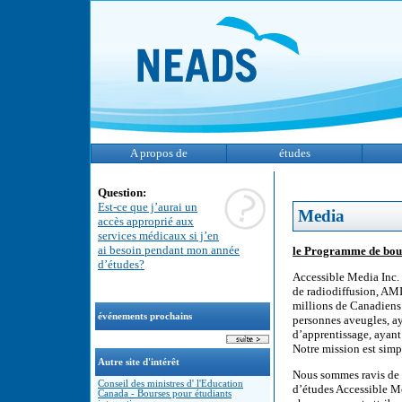
A propos de
études
Question:
Est-ce que j’aurai un
Media
accès approprié aux
services médicaux si j’en
ai besoin pendant mon année
le Programme de bou
d’études?
Accessible Media Inc.
de radiodiffusion, AMI
millions de Canadiens 
événements prochains
personnes aveugles, ay
d’apprentissage, ayant
Notre mission est simp
Autre site d'intérêt
Nous sommes ravis de 
Conseil des ministres d' l'Education
d’études Accessible Me
Canada - Bourses pour étudiants