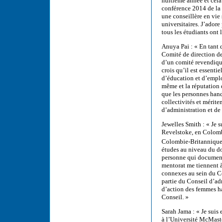
huitième année et cela
conférence 2014 de la c
une conseillère en vie 
universitaires. J’adore
tous les étudiants ont
Anuya Pai : « En tant 
Comité de direction de
d’un comité revendiqua
crois qu’il est essenti
d’éducation et d’emplo
même et la réputation
que les personnes handi
collectivités et mérit
d’administration et de
Jewelles Smith : « Je su
Revelstoke, en Colombi
Colombie-Britannique
études au niveau du do
personne qui document
mentorat me tiennent à
connexes au sein du Co
partie du Conseil d’
d’action des femmes ha
Conseil. »
Sarah Jama : « Je suis
à l’Université McMaste