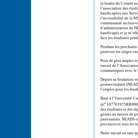
la leader du Comité su
l’association des étud
handicapées aux Servic
l’accessibilité de la 
communauté inclusive 
d’administration de NE
handicapés et je m’eff
face les étudiants pend
Pendant les prochains 
pourvoir les sièges va
Pour de plus amples r
travail de l’Associati
communiquez avec le b
Depuis sa fondation en
postsecondaire (NEADS
l’emploi pour les étud
Basé à l’Université C
o
(n
107761975RR0001) d
des étudiants et des d
genres au moyen de pro
partenariats. NEADS es
provinces et tous les te
Notre travail en tant q