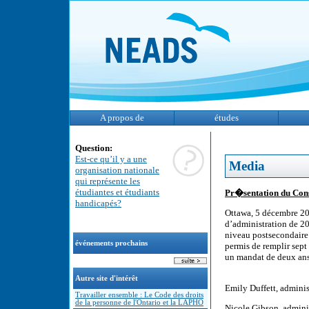
A propos de
études
Question:
Est-ce qu’il y a une
Media
organisation nationale
qui représente les
étudiantes et étudiants
Pr�sentation du Con
handicapés?
Ottawa, 5 décembre 2
d’administration de 20
niveau postsecondaire
événements prochains
permis de remplir sept
un mandat de deux an
Autre site d'intérêt
Emily Duffett, adminis
Travailler ensemble : Le Code des droits
de la personne de l'Ontario et la LAPHO
Nicole Gibson, admini