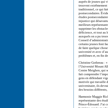
auprès de jeunes qui v
trouvent extrêmement d
traditionnel, ce qui fa
postsecondaires. Évid
études postsecondaire
injustice qui désavant
meilleurs représentant
supprimer les obstacle
déficience, et tout au 
auxquels on a pu trouv
Conseil d’administrati
certains jeunes font fa
de faire quelque chose
université et avec d’au
problèmes et, en fin d
Christine Gothreau : « 
l’Université Mount All
Centre Meighen, qui so
fait comprendre l’impor
gens en défendant vigo
motivée qui travaille d
universitaire, ils devr
des besoins différents,
Harmonie Maggie Richa
représentante des étudi
Prince-Édouard. J’ai c