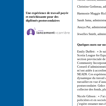
Christine Gothreau, a
Une expérience de travail payée
Harmonie Maggie Richa
et enrichissante pour des
Sarah Jama, administra
diplômés postsecondaires
Anuya Pai, administrat
Jewelles Smith, admin
Quelques mots sur no
Emily Duffett : « Je su
Scotia League for Equ
section provinciale de
Community Incorporated
Conseil d’administrati
m’ont aidée à accroîtr
NEADS. Ces expérienc
dynamique du travail a
travailler en vue d’as
postsecondaire. Grâce 
collecter des fonds, pl
Nicole Gibson : « J’a
policières et en sociol
j’espère entamer mes é