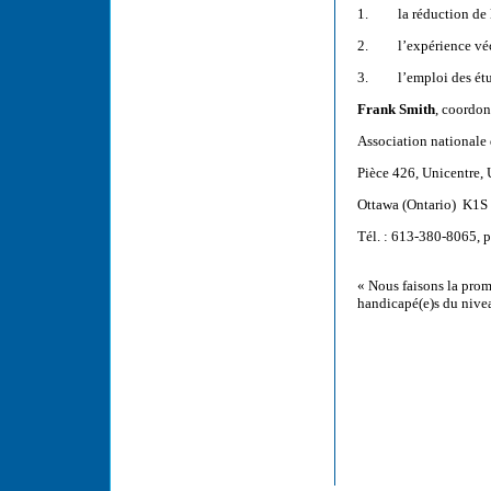
1.
la réduction de
2.
l’expérience véc
3.
l’emploi des ét
Frank Smith
, coordon
Association nationale
Pièce 426, Unicentre, 
Ottawa (Ontario)
K1S
Tél. : 613-380-8065, 
« Nous faisons la promo
handicapé(e)s du nive