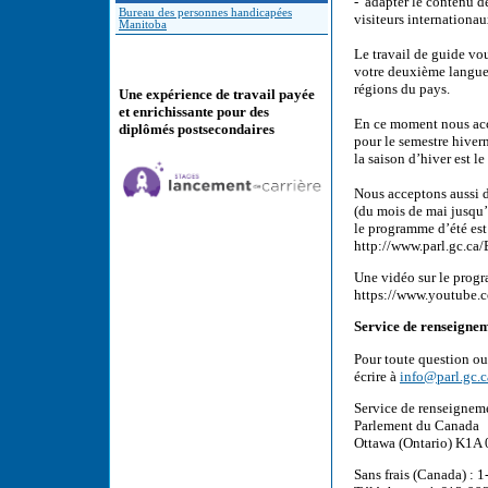
- adapter le contenu d
Bureau des personnes handicapées
visiteurs internationau
Manitoba
Le travail de guide vo
votre deuxième langue o
régions du pays.
Une expérience de travail payée
et enrichissante pour des
En ce moment nous acc
diplômés postsecondaires
pour le semestre hiver
la saison d’hiver est 
Nous acceptons aussi d
(du mois de mai jusqu’
le programme d’été est
http://www.parl.gc.c
Une vidéo sur le prog
https://www.youtube
Service de renseignem
Pour toute question ou
écrire à
info@parl.gc.c
Service de renseignem
Parlement du Canada
Ottawa (Ontario) K1A
Sans frais (Canada) :