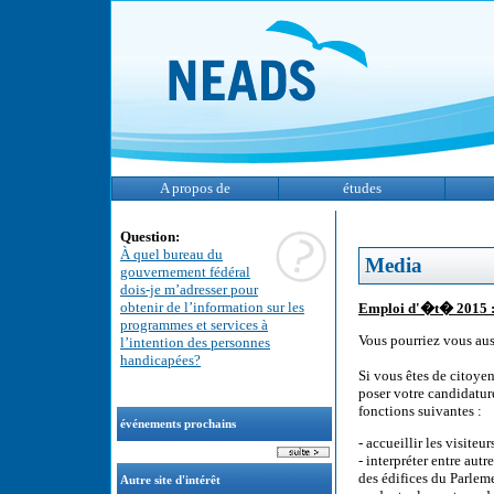
A propos de
études
Question:
À quel bureau du
Media
gouvernement fédéral
dois-je m’adresser pour
obtenir de l’information sur les
Emploi d'�t� 2015 :
programmes et services à
Vous pourriez vous aus
l’intention des personnes
handicapées?
Si vous êtes de citoye
poser votre candidatur
fonctions suivantes :
événements prochains
- accueillir les visiteu
- interpréter entre autr
des édifices du Parleme
Autre site d'intérêt