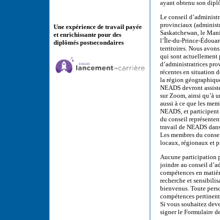
ayant obtenu son diplô
Le conseil d’administr
provinciaux (administr
Une expérience de travail payée
Saskatchewan, le Manit
et enrichissante pour des
l’Île-du-Prince-Édouar
diplômés postsecondaires
territoires. Nous avon
qui sont actuellement 
d’administratrices pro
récentes en situation 
la région géographique
NEADS devront assiste
sur Zoom, ainsi qu’à u
aussi à ce que les mem
NEADS, et participent 
du conseil représentent
travail de NEADS dans 
Les membres du conseil
locaux, régionaux et p
Aucune participation 
joindre au conseil d’
compétences en matière
recherche et sensibilis
bienvenus. Toute pers
compétences pertinente
Si vous souhaitez dev
signer le Formulaire