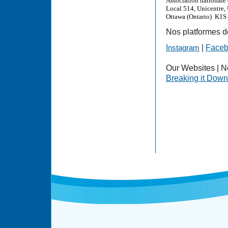
Association nationale
Local 514, Unicentre, 
Ottawa (Ontario) K1S 
Nos platformes d
I
|
Face
nstagram
Our Websites | No
Breaking it Down