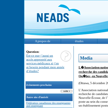
A propos de
études
Question:
Est-ce que j’aurai un
Media
accès approprié aux
services médicaux si j’en
ai besoin pendant mon année
L�Association nation
d’études?
recherche des candid
Qu�bec, en Nouvelle-
(Ottawa, 5 décembre 2
événements prochains
L’Association national
recherche de candidatu
Autre site d'intérêt
Nouvelle-Écosse, de l’
poste au sein du conse
Fédération canadienne des enseignantes
un établissement post
and enseignant