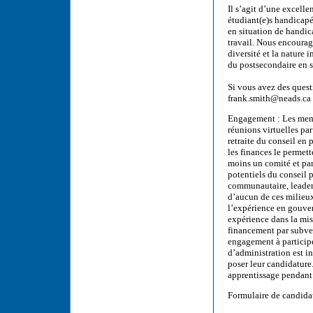
Il s’agit d’une excell
étudiant(e)s handicapé
en situation de handic
travail. Nous encourag
diversité et la nature
du postsecondaire en s
Si vous avez des quest
frank.smith@neads.ca
Engagement : Les memb
réunions virtuelles p
retraite du conseil en
les finances le permet
moins un comité et par
potentiels du conseil 
communautaire, leaders
d’aucun de ces milieux
l’expérience en gouver
expérience dans la mis
financement par subven
engagement à participe
d’administration est i
poser leur candidature
apprentissage pendant 
Formulaire de candida