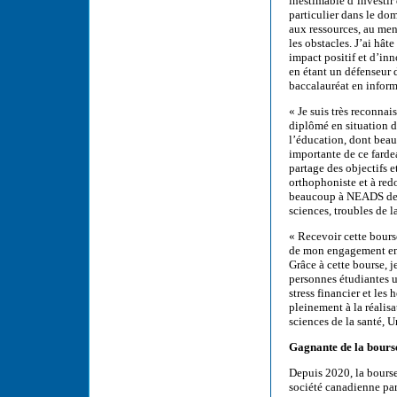
inestimable d’investi
particulier dans le dom
aux ressources, au men
les obstacles. J’ai hât
impact positif et d’inn
en étant un défenseur d
baccalauréat en inform
« Je suis très reconna
diplômé en situation d
l’éducation, dont beau
importante de ce fardea
partage des objectifs e
orthophoniste et à re
beaucoup à NEADS de m’
sciences, troubles de
« Recevoir cette bours
de mon engagement en 
Grâce à cette bourse, 
personnes étudiantes u
stress financier et les
pleinement à la réalis
sciences de la santé, 
Gagnante de la bours
Depuis 2020, la bourse
société canadienne pa