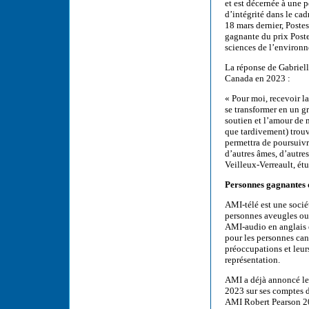
et est décernée à une p
d’intégrité dans le ca
18 mars dernier, Poste
gagnante du prix Poste
sciences de l’environn
La réponse de Gabriell
Canada en 2023 :
« Pour moi, recevoir l
se transformer en un g
soutien et l’amour de 
que tardivement) trouv
permettra de poursuivre
d’autres âmes, d’autres
Veilleux-Verreault, ét
Personnes gagnantes d
AMI-télé est une socié
personnes aveugles ou 
AMI-audio en anglais e
pour les personnes cana
préoccupations et leurs
représentation.
AMI a déjà annoncé le
2023 sur ses comptes 
AMI Robert Pearson 20