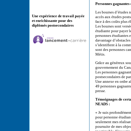
Personnes gagnantes 
Les bourses d’études 
Une expérience de travail payée
accès aux études posts
et enrichissante pour des
face à des coûts plus é
diplômés postsecondaires
Les bourses sont versé
étudiante pour payer le
personnes étudiantes e
davantage d’obstacles 
s’identifient à la co
sont des personnes can
Métis.
Grâce au généreux sou
gouvernement du Canad
Les personnes gagnante
postsecondaires de pa
Une annexe en ordre a
49 personnes gagnante
presse.
Témoignages de certai
NEADS :
« Je suis profondément
pour personne étudiant
seulement mes réalisat
poursuite de mes objec