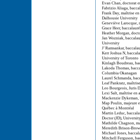
Evan Chan, doctorat e
Fabrizio Aliaga, bacca
Frank Day, maîtrise e
Dalhousie University
Geneviève Larocque, ma
Grace Heer, baccalauré
Heather Morgan, docto
Jan Wozniak, baccalaur
University
J’ Ramsankar, baccalau
Kerr Joshua N, baccala
University of Toronto
Kinlagh Boudreau, bac
Lakoda Thomas, baccala
Columbia Okanagan
Laurel Schmanda, bac
Leaf Pankratz, maîtris
Leo Bourgeois, Juris 
Lexi Salt, maîtrise en
Mackenzie Dykeman, ba
Map Poulin, majeure en
Québec à Montréal
Martin Leduc, baccalau
Doctor (JD), Universi
Mathilde Chagnon, maî
Meredith Brison-Brown
Michael Jones, baccal
Mitchell Ferguson, bac