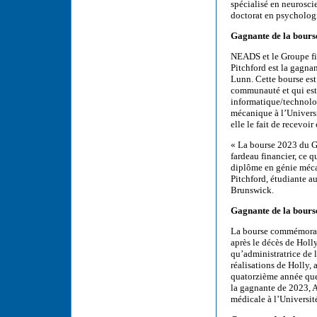
spécialisé en neurosci
doctorat en psychologi
Gagnante de la bours
NEADS et le Groupe fi
Pitchford est la gagn
Lunn. Cette bourse est
communauté et qui est
informatique/technolo
mécanique à l’Univers
elle le fait de recevoir
« La bourse 2023 du G
fardeau financier, ce 
diplôme en génie mécan
Pitchford, étudiante a
Brunswick.
Gagnante de la bours
La bourse commémorati
après le décès de Holl
qu’administratrice de 
réalisations de Holly, 
quatorzième année que 
la gagnante de 2023, A
médicale à l’Universit