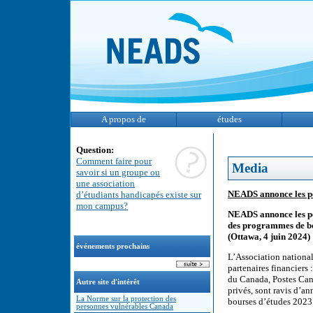
A propos de
études
Question:
Comment faire pour
Media
savoir si un groupe ou
une association
NEADS annonce les pe
d’étudiants handicapés existe sur
mon campus?
NEADS annonce les pe
des programmes de bo
(Ottawa, 4 juin 2024)
événements prochains
L’Association national
partenaires financiers
du Canada, Postes Can
Autre site d'intérêt
privés, sont ravis d’
La Norme sur la protection des
bourses d’études 202
personnes vulnérables Canada