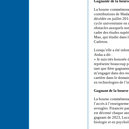
Gagnante de la bour
La bourse commémorati
contributions de Mada
décédée en juillet 201
cycle universitaire en 
obstacles auxquels son
cadre des études supér
Mao, qui étudie dans l
Carleton.
Lorsqu’elle a été info
Aisha a dit :
« Je suis très honorée
représente beaucoup po
tant que fière gagnant
m’engager dans des rec
carrière dans le domai
en technologies de l’i
Gagnant de la bourse
La bourse commémorati
l’accès à l’enseigneme
aveugles. Financée par
est décerné chaque ann
gagnant de 2023, Luca
biologie et en psycholo