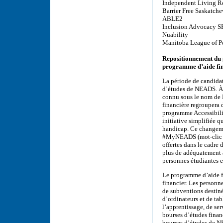
Independent Living Re
Barrier Free Saskatch
ABLE2
Inclusion Advocacy 
Nuability
Manitoba League of Pe
Repositionnement du 
programme d’aide fi
La période de candidat
d’études de NEADS. À 
connu sous le nom de
financière regroupera
programme Accessibili
initiative simplifiée 
handicap. Ce changeme
#MyNEADS (mot-clic My
offertes dans le cadr
plus de adéquatement a
personnes étudiantes e
Le programme d’aide f
financier. Les personn
de subventions destinée
d’ordinateurs et de ta
l’apprentissage, de ser
bourses d’études finan
bourses d’études de NE