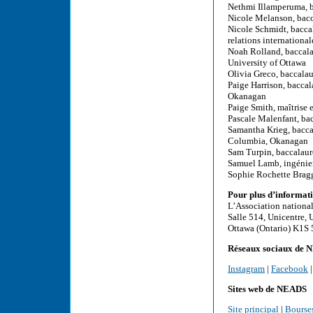
Nethmi Illamperuma, ba
Nicole Melanson, bacc
Nicole Schmidt, baccala
relations international
Noah Rolland, baccalau
University of Ottawa
Olivia Greco, baccala
Paige Harrison, baccal
Okanagan
Paige Smith, maîtrise 
Pascale Malenfant, bac
Samantha Krieg, baccal
Columbia, Okanagan
Sam Turpin, baccalaur
Samuel Lamb, ingénie
Sophie Rochette Bragg
Pour plus d’informati
L’Association nationa
Salle 514, Unicentre, 
Ottawa (Ontario) K1S
Réseaux sociaux de
Instagram
|
Facebook
Sites web de NEADS
Site principal
|
Bourse