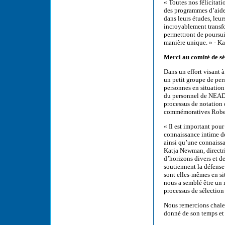
« Toutes nos félicitat
des programmes d’aide
dans leurs études, leur
incroyablement transfo
permettront de poursuiv
manière unique. » - K
Merci au comité de sé
Dans un effort visant 
un petit groupe de per
personnes en situation
du personnel de NEADS
processus de notation 
commémoratives Rober
« Il est important pou
connaissance intime de
ainsi qu’une connaissan
Katja Newman, directr
d’horizons divers et d
soutiennent la défense
sont elles-mêmes en si
nous a semblé être un
processus de sélection
Nous remercions chale
donné de son temps et 