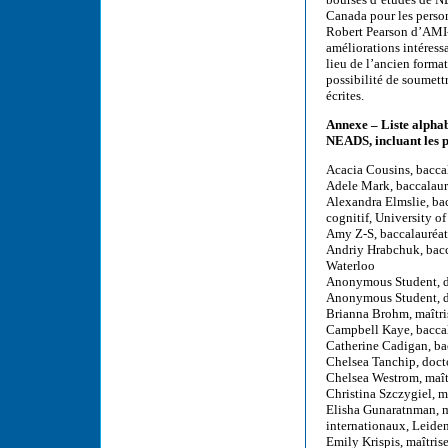
Canada pour les perso
Robert Pearson d’AMI-
améliorations intéress
lieu de l’ancien form
possibilité de soumett
écrites.
Annexe – Liste alphab
NEADS, incluant les p
Acacia Cousins, baccal
Adele Mark, baccalauré
Alexandra Elmslie, ba
cognitif, University o
Amy Z-S, baccalauréat
Andriy Hrabchuk, bacca
Waterloo
Anonymous Student, d
Anonymous Student, d
Brianna Brohm, maîtri
Campbell Kaye, baccal
Catherine Cadigan, bac
Chelsea Tanchip, docto
Chelsea Westrom, maîtr
Christina Szczygiel, m
Elisha Gunaratnman, ma
internationaux, Leide
Emily Krispis, maîtris