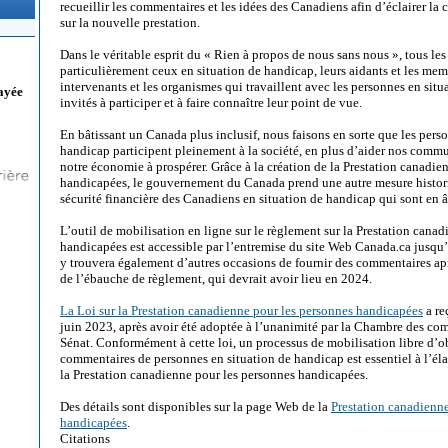
recueillir les commentaires et les idées des Canadiens afin d’éclairer l
sur la nouvelle prestation.
Dans le véritable esprit du « Rien à propos de nous sans nous », tous le
particulièrement ceux en situation de handicap, leurs aidants et les memb
intervenants et les organismes qui travaillent avec les personnes en situ
ayée
invités à participer et à faire connaître leur point de vue.
En bâtissant un Canada plus inclusif, nous faisons en sorte que les pers
handicap participent pleinement à la société, en plus d’aider nos commu
notre économie à prospérer. Grâce à la création de la Prestation canadie
handicapées, le gouvernement du Canada prend une autre mesure histori
sécurité financière des Canadiens en situation de handicap qui sont en âg
L’outil de mobilisation en ligne sur le règlement sur la Prestation cana
handicapées est accessible par l’entremise du site Web Canada.ca jusq
y trouvera également d’autres occasions de fournir des commentaires aprè
de l’ébauche de règlement, qui devrait avoir lieu en 2024.
La Loi sur la Prestation canadienne pour les personnes handicapées
a re
juin 2023, après avoir été adoptée à l’unanimité par la Chambre des c
Sénat. Conformément à cette loi, un processus de mobilisation libre d’
commentaires de personnes en situation de handicap est essentiel à l’él
la Prestation canadienne pour les personnes handicapées.
Des détails sont disponibles sur la page Web de la
Prestation canadienne
handicapées
.
Citations