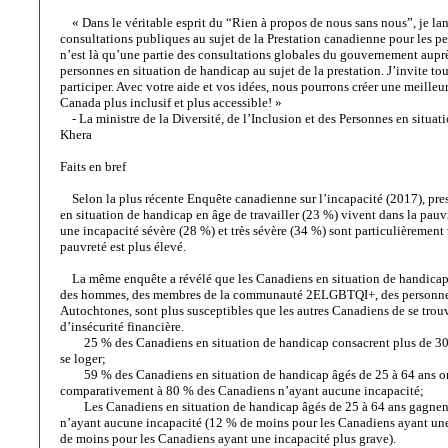
« Dans le véritable esprit du “Rien à propos de nous sans nous”, je la
consultations publiques au sujet de la Prestation canadienne pour les 
n’est là qu’une partie des consultations globales du gouvernement aup
personnes en situation de handicap au sujet de la prestation. J’invite to
participer. Avec votre aide et vos idées, nous pourrons créer une meilleur
Canada plus inclusif et plus accessible! »
- La ministre de la Diversité, de l’Inclusion et des Personnes en situa
Khera
Faits en bref
Selon la plus récente Enquête canadienne sur l’incapacité (2017), pr
en situation de handicap en âge de travailler (23 %) vivent dans la pauv
une incapacité sévère (28 %) et très sévère (34 %) sont particulièrement 
pauvreté est plus élevé.
La même enquête a révélé que les Canadiens en situation de handicap
des hommes, des membres de la communauté 2ELGBTQI+, des personnes 
Autochtones, sont plus susceptibles que les autres Canadiens de se trouv
d’insécurité financière.
25 % des Canadiens en situation de handicap consacrent plus de 30 %
se loger;
59 % des Canadiens en situation de handicap âgés de 25 à 64 ans on
comparativement à 80 % des Canadiens n’ayant aucune incapacité;
Les Canadiens en situation de handicap âgés de 25 à 64 ans gagnen
n’ayant aucune incapacité (12 % de moins pour les Canadiens ayant une
de moins pour les Canadiens ayant une incapacité plus grave).