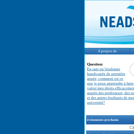
A propos de
Question:
En tant qu’étudiante
handicapée de première
année, comment est ce
que je peux apprendre à faire
valoir mes droits efficacemen
auprès des professeurs, des tu
et des autres étudiants de mo
université?
événements prochains