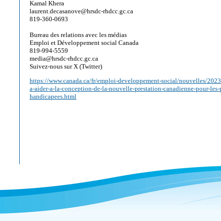
Kamal Khera
laurent.decasanove@hrsdc-rhdcc.gc.ca
819-360-0693
Bureau des relations avec les médias
Emploi et Développement social Canada
819-994-5559
media@hrsdc-rhdcc.gc.ca
Suivez-nous sur X (Twitter)
https://www.canada.ca/fr/emploi-developpement-social/nouvelles/2023/
a-aider-a-la-conception-de-la-nouvelle-prestation-canadienne-pour-les-
handicapees.html