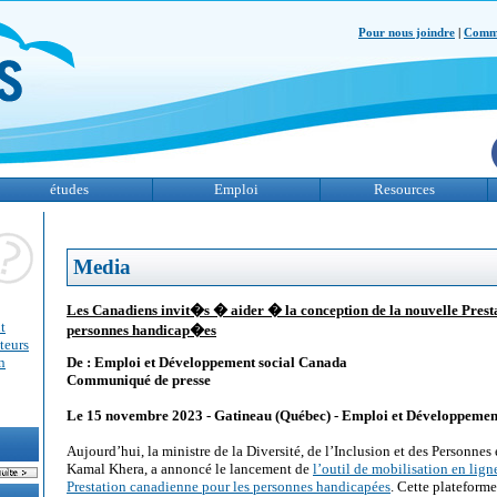
Pour nous joindre
|
Comme
études
Emploi
Resources
Media
Les Canadiens invit�s � aider � la conception de la nouvelle Prest
t
personnes handicap�es
teurs
n
De : Emploi et Développement social Canada
Communiqué de presse
Le 15 novembre 2023 - Gatineau (Québec) - Emploi et Développeme
Aujourd’hui, la ministre de la Diversité, de l’Inclusion et des Personnes
Kamal Khera, a annoncé le lancement de
l’outil de mobilisation en ligne
Prestation canadienne pour les personnes handicapées
. Cette plateforme