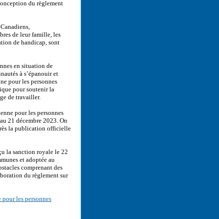
a conception du règlement
s Canadiens,
res de leur famille, les
ation de handicap, sont
onnes en situation de
nautés à s’épanouir et
nne pour les personnes
que pour soutenir la
e de travailler.
dienne pour les personnes
u’au 21 décembre 2023. On
s la publication officielle
çu la sanction royale le 22
ommunes et adoptée au
obstacles comprenant des
aboration du règlement sur
 pour les personnes