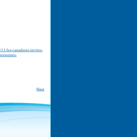
11/les-canadiens-invites-
personnes-
Haut