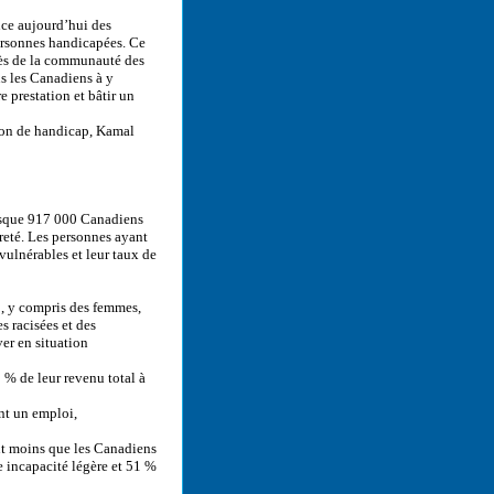
nce aujourd’hui des
personnes handicapées. Ce
rès de la communauté des
us les Canadiens à y
e prestation et bâtir un
tion de handicap, Kamal
esque 917 000 Canadiens
reté. Les personnes ayant
vulnérables et leur taux de
, y compris des femmes,
racisées et des
er en situation
 de leur revenu total à
t un emploi,
t moins que les Canadiens
 incapacité légère et 51 %