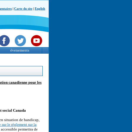
ntaires
|
Carte du site
|
English
évenements
ation canadienne pour les
nt social Canada
 en situation de handicap,
 sur le règlement sur la
 accessible permettra de