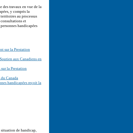
e des travaux en vue de la
apées, y compris la
territoires au processus
 consultations et
es personnes handicapées
nt sur la Prestation
 Soutien aux Canadiens en
sur la Prestation
p du Canada
onnes handicapées reçoit la
n situation de handicap,