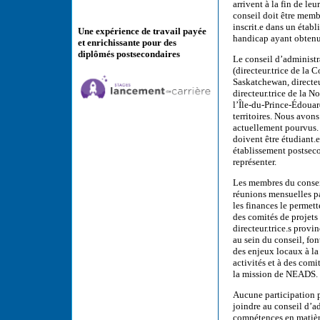
arrivent à la fin de le
conseil doit être membr
inscrit.e dans un étab
Une expérience de travail payée
handicap ayant obtenu
et enrichissante pour des
diplômés postsecondaires
Le conseil d’administr
(directeur.trice de la 
Saskatchewan, directeur
directeur.trice de la N
l’Île-du-Prince-Édouar
territoires. Nous avons
actuellement pourvus. 
doivent être étudiant.e
établissement postseco
représenter.
Les membres du consei
réunions mensuelles pa
les finances le permet
des comités de projets
directeur.trice.s provi
au sein du conseil, fon
des enjeux locaux à la
activités et à des com
la mission de NEADS.
Aucune participation 
joindre au conseil d’
compétences en matière