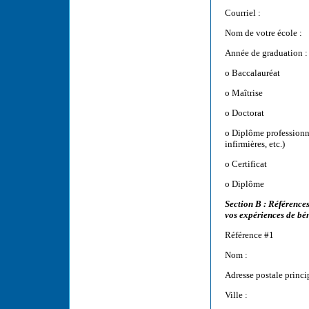
Courriel :
Nom de votre école :
Année de graduation
o Baccalauréat
o Maîtrise
o Doctorat
o Diplôme professionnel
infirmières, etc.)
o Certificat
o Diplôme
Section B : Référence
vos expériences de bén
Référence #1
Nom :
Adresse postale princi
Ville :