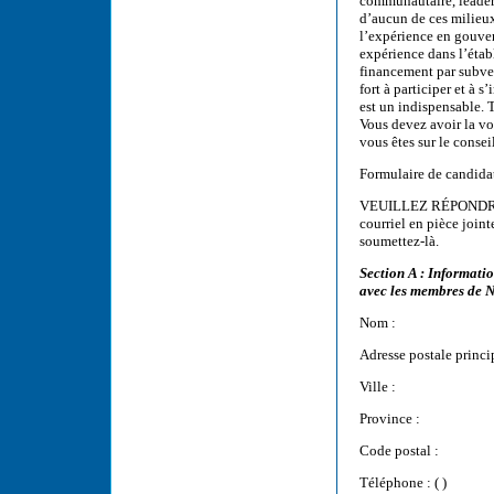
communautaire, leaders
d’aucun de ces milieux
l’expérience en gouver
expérience dans l’étab
financement par subve
fort à participer et à 
est un indispensable. T
Vous devez avoir la vo
vous êtes sur le consei
Formulaire de candida
VEUILLEZ RÉPONDRE
courriel en pièce join
soumettez-là.
Section A : Informati
avec les membres de N
Nom :
Adresse postale princi
Ville :
Province :
Code postal :
Téléphone : ( )