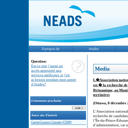
A propos de
études
Question:
Est-ce que j’aurai un
Media
accès approprié aux
services médicaux si j’en
ai besoin pendant mon année
L�Association nation
d’études?
est � la recherche de
Britannique, au Man
territoires
événements prochains
(Ottawa, 8 décembre 
L’Association national
Autre site d'intérêt
recherche de candidat
l’Île-du-Prince-Édouard
CareerConnect Canada (CNIB)
d’administration, car 