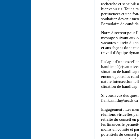
recherche et sensibilis
bienvenu.e.s. Tout.e 
pertinences et une fort
souhaitez devenir memb
Formulaire de candida
Notre directeur pour l
message suivant aux ca
vacantes au sein du co
et aux façons dont ce
travail d’équipe dynam
Il s’agit d’une excell
handicapé(e)s au nivea
situation de handicap d
encourageons les candid
nature intersectionnel
situation de handicap.
Si vous avez des quest
frank.smith@neads.ca
Engagement : Les memb
réunions virtuelles pa
retraite du conseil en
les finances le permet
moins un comité et par
potentiels du conseil 