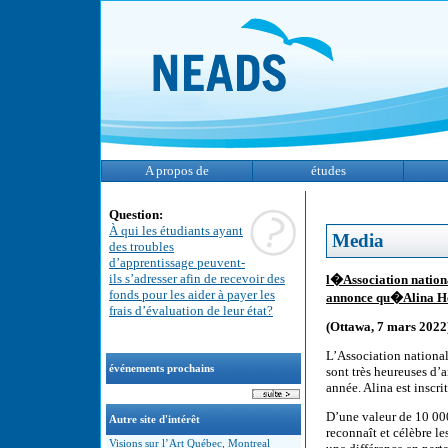
A propos de
études
Question:
À qui les étudiants ayant
Media
des troubles
d’apprentissage peuvent-
ils s’adresser afin de recevoir des
l�Association nation
fonds pour les aider à payer les
annonce qu�Alina Hec
frais d’évaluation de leur état?
(Ottawa, 7 mars 2022
L’Association national
événements prochains
sont très heureuses d’
année. Alina est inscr
D’une valeur de 10 000
Autre site d'intérêt
reconnaît et célèbre le
Visions sur l’Art Québec, Montreal