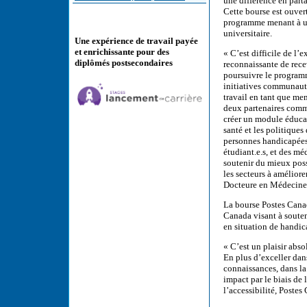
une différence en part
Cette bourse est ouvert
programme menant à un
universitaire.
Une expérience de travail payée
et enrichissante pour des
« C’est difficile de l
diplômés postsecondaires
reconnaissante de recev
poursuivre le programm
initiatives communauta
travail en tant que me
deux partenaires commu
créer un module éducati
santé et les politiques 
personnes handicapées.
étudiant.e.s, et des m
soutenir du mieux possi
les secteurs à améliore
Docteure en Médecine, 
La bourse Postes Canad
Canada visant à souteni
en situation de handi
« C’est un plaisir abso
En plus d’exceller dans
connaissances, dans la 
impact par le biais de
l’accessibilité, Postes