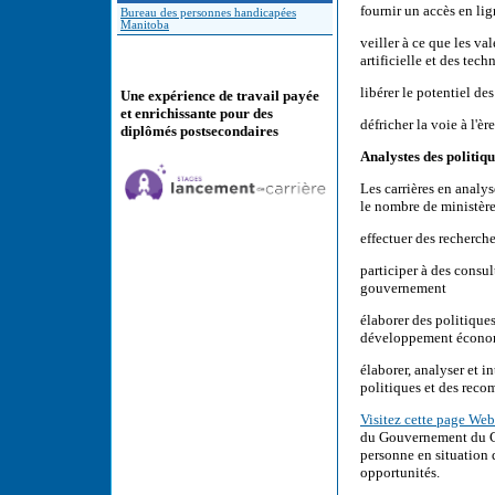
fournir un accès en lig
Bureau des personnes handicapées
Manitoba
veiller à ce que les va
artificielle et des tec
libérer le potentiel d
Une expérience de travail payée
et enrichissante pour des
défricher la voie à l'è
diplômés postsecondaires
Analystes des politiqu
Les carrières en analy
le nombre de ministèr
effectuer des recherche
participer à des consul
gouvernement
élaborer des politiques
développement écono
élaborer, analyser et i
politiques et des rec
Visitez cette page Web 
du Gouvernement du Ca
personne en situation 
opportunités.