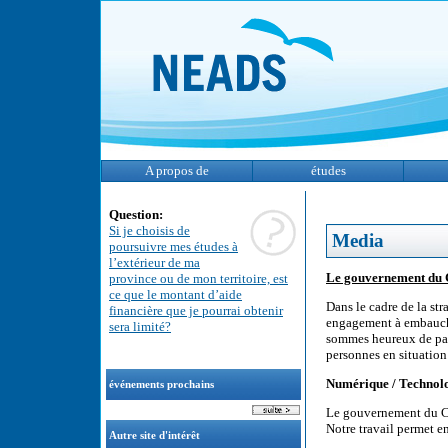
A propos de
études
Question:
Si je choisis de
Media
poursuivre mes études à
l’extérieur de ma
Le gouvernement du
province ou de mon territoire, est
ce que le montant d’aide
Dans le cadre de la st
financière que je pourrai obtenir
engagement à embauche
sera limité?
sommes heureux de par
personnes en situation
Numérique / Technolo
événements prochains
Le gouvernement du Ca
Notre travail permet en
Autre site d'intérêt