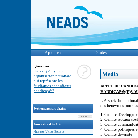
A propos de
études
Question:
Est-ce qu’il y a une
Media
organisation nationale
qui représente les
étudiantes et étudiants
APPEL DE CANDIDA
handicapés?
HANDICAP�(E)S AU
L’Association nationa
des bénévoles pour les
événements prochains
1. Comité développem
2. Comité réseaux soc
3. Comité communicat
Autre site d'intérêt
4. Comité politiques e
Nations Unies Enable
5. Comité diversité