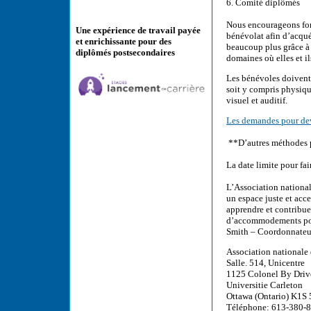
6. Comité diplômés
Nous encourageons fort
Une expérience de travail payée
bénévolat afin d’acqué
et enrichissante pour des
beaucoup plus grâce à
diplômés postsecondaires
domaines où elles et i
Les bénévoles doivent
soit y compris physiqu
visuel et auditif.
Les demandes pour deve
**D’autres méthodes p
La date limite pour fa
L’Association national
un espace juste et acc
apprendre et contribue
d’accommodements pour
Smith – Coordonnateur
Association nationale 
Salle. 514, Unicentre
1125 Colonel By Driv
Universitie Carleton
Ottawa (Ontario) K1S
Téléphone: 613-380-