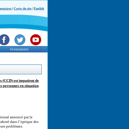
ntaires
|
Carte du site
|
English
évenements
s (CCD) est impatient de
s personnes en situation
tional annoncé par le
laboré dans l’optique des
leurs problèmes.