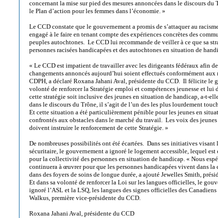
concernant la mise sur pied des mesures annoncées dans le discours du 
le Plan d’action pour les femmes dans l’économie. »
Le CCD constate que le gouvernement a promis de s’attaquer au racisme
engagé à le faire en tenant compte des expériences concrètes des commu
peuples autochtones. Le CCD lui recommande de veiller à ce que sa stra
personnes racisées handicapées et des autochtones en situation de hand
« Le CCD est impatient de travailler avec les dirigeants fédéraux afin de
changements annoncés aujourd’hui soient effectués conformément aux n
CDPH, a déclaré Roxana Jahani Aval, présidente du CCD. Il félicite le
volonté de renforcer la Stratégie emploi et compétences jeunesse et lui 
cette stratégie soit inclusive des jeunes en situation de handicap, a-t-e
dans le discours du Trône, il s’agit de l’un des les plus lourdement touc
Et cette situation a été particulièrement pénible pour les jeunes en situ
confrontés aux obstacles dans le marché du travail. Les voix des jeunes
doivent instruire le renforcement de cette Stratégie. »
De nombreuses possibilités ont été écartées. Dans ses initiatives visant
sécuritaire, le gouvernement a ignoré le logement accessible, lequel est
pour la collectivité des personnes en situation de handicap. « Nous es
continuera à œuvrer pour que les personnes handicapées vivent dans l
dans des foyers de soins de longue durée, a ajouté Jewelles Smith, prés
Et dans sa volonté de renforcer la Loi sur les langues officielles, le go
ignoré l’ASL et la LSQ, les langues des signes officielles des Canadiens
Walkus, première vice-présidente du CCD.
Roxana Jahani Aval, présidente du CCD