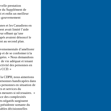
velle prestation
ée du Supplément de
i et enfin un meilleur
du gouvernement
nes et les Canadiens en
nt avait limité l’aide
ur offrant qu’une
apés avaient dénoncé le
ent au second plan.
uvernementale d’améliorer
p et de se conformer à la
capées. « Nous demandons
de vie adéquat et tenant
ctivité des personnes en
du CCD. »
s la CDPH, nous aimerions
personnes handicapées dans
es personnes en situation de
s et services du
s mesures si nécessaires. «
nce des complexités
s négatifs surgissent
 présidente sortante du
tables décisionnelles