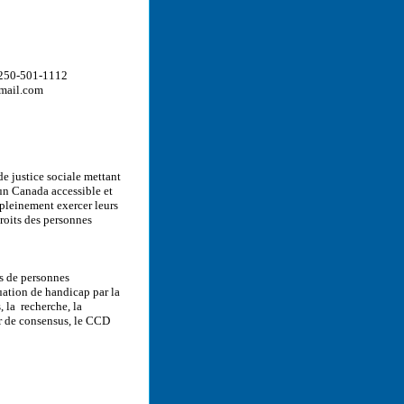
: 250-501-1112
gmail.com
e justice sociale mettant
un Canada accessible et
 pleinement exercer leurs
roits des personnes
s de personnes
tuation de handicap par la
, la recherche, la
ur de consensus, le CCD