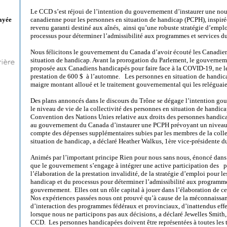
Le CCD s’est réjoui de l’intention du gouvernement d’instaurer une nou
canadienne pour les personnes en situation de handicap (PCPH), inspir
ayée
revenu garanti destiné aux aînés, ainsi qu’une robuste stratégie d’emplo
processus pour déterminer l’admissibilité aux programmes et services 
Nous félicitons le gouvernement du Canada d’avoir écouté les Canadien
situation de handicap. Avant la prorogation du Parlement, le gouverneme
proposée aux Canadiens handicapés pour faire face à la COVID-19, ne le
prestation de 600 $ à l’automne. Les personnes en situation de handic
maigre montant alloué et le traitement gouvernemental qui les reléguai
Des plans annoncés dans le discours du Trône se dégage l’intention go
le niveau de vie de la collectivité des personnes en situation de handica
Convention des Nations Unies relative aux droits des personnes handi
au gouvernement du Canada d’instaurer une PCPH prévoyant un niveau 
compte des dépenses supplémentaires subies par les membres de la colle
situation de handicap, a déclaré Heather Walkus, 1ère vice-présidente 
Animés par l’important principe Rien pour nous sans nous, énoncé dan
que le gouvernement s’engage à intégrer une active participation des 
l’élaboration de la prestation invalidité, de la stratégie d’emploi pour l
handicap et du processus pour déterminer l’admissibilité aux programme
gouvernement. Elles ont un rôle capital à jouer dans l’élaboration de ce
Nos expériences passées nous ont prouvé qu’à cause de la méconnaissa
d’interaction des programmes fédéraux et provinciaux, d’inattendus effet
lorsque nous ne participons pas aux décisions, a déclaré Jewelles Smith,
CCD. Les personnes handicapées doivent être représentées à toutes les 