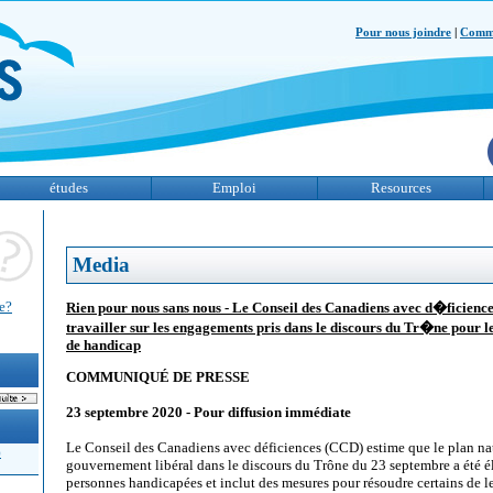
Pour nous joindre
|
Comme
études
Emploi
Resources
Media
te?
Rien pour nous sans nous - Le Conseil des Canadiens avec d�ficience
travailler sur les engagements pris dans le discours du Tr�ne pour le
de handicap
COMMUNIQUÉ DE PRESSE
23 septembre 2020 - Pour diffusion immédiate
Le Conseil des Canadiens avec déficiences (CCD) estime que le plan na
)
gouvernement libéral dans le discours du Trône du 23 septembre a été é
personnes handicapées et inclut des mesures pour résoudre certains de 