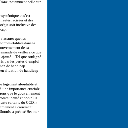
Trône, notamment celle sur
 systémique et s’est
nautés racisées et des
tégie soit inclusive des
icap.
 s’assurer que les
ormes établies dans la
 gouvernement de sa
demande de veiller à ce que
lle ajouté. Tel que souligné
hés par les pertes d’emploi.
ation de handicap
 en situation de handicap
 le logement abordable et
 d’une importance cruciale
pérons que le gouvernement
a communauté et non plus
idente sortante du CCD. »
uvernement a carrément
 Sourds, a précisé Heather