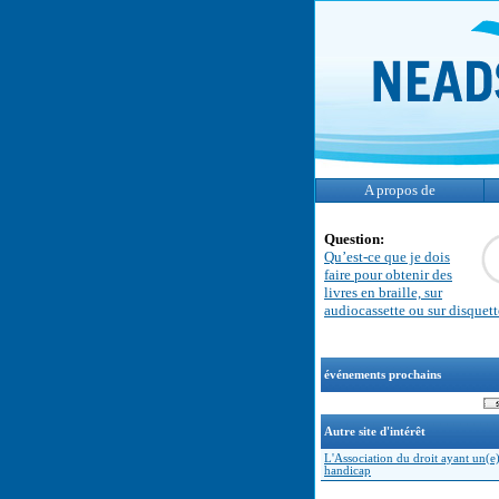
A propos de
Question:
Qu’est-ce que je dois
faire pour obtenir des
livres en braille, sur
audiocassette ou sur disquet
événements prochains
Autre site d'intérêt
L'Association du droit ayant un(e
handicap