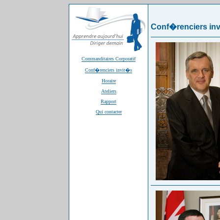
Conf�renciers in
Commanditaires Corporatif
Conf�renciers invit�s
Horaire
Ateliers
Rapport
Qui contacter