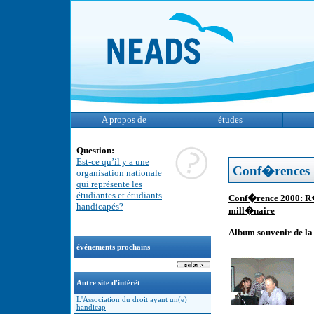
A propos de
études
Question:
Est-ce qu’il y a une
Conf�rences
organisation nationale
qui représente les
étudiantes et étudiants
Conf�rence 2000: R�s
handicapés?
mill�naire
Album souvenir de l
événements prochains
Autre site d'intérêt
L'Association du droit ayant un(e)
handicap