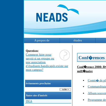
A propos de
études
Question:
Comment faire pour
Conf�rences
savoir si un groupe ou
une association
d’étudiants handicapés existe sur
Conf�rence 2000: R�s
mon campus?
mill�naire
Comit� de pla
événements prochains
Commanditaire
Album souven
Autre site d'intérêt
Programme de
INCA